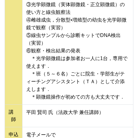
③光学顕微鏡（実体顕微鏡・正立顕微鏡）の
使い方と線虫観察法
④雌雄成虫，分散型•増殖型の幼虫を光学顕微
鏡で観察（実習）
⑤線虫サンプルから診断キットでDNA検出
（実習）
⑥観察・検出結果の発表
＊光学顕微鏡は参加者お一人に1台，専用で
使えます．
＊班（５～６名）ごとに院生・学部生がテ
ィーチングアシスタント（ＴＡ）として介添
えします．
＊顕微鏡操作が初めての方も大丈夫です．
講
平田 賢司 氏（法政大学 兼任講師）
師
申込
電子メールで