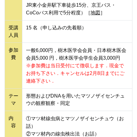
JR東小金井駅下車徒歩15分、京王バス・
CoCoバス利用で5分程度）［
地図
］
受講
15 名（申し込みの先着順）
人員
参加
一般6,000円，樹木医学会会員・日本樹木医会
費
会員5,000 円，樹木医学会学生会員3,000円
※参加費は当日受付にて徴収します．現金で
お持ち下さい．キャンセルは2月8日までにご
連絡下さい．
テー
形態およびDNAを用いたマツノザイセンチュ
マ
ウの観察観察・同定
内
①マツ材線虫病とマツノザイセンチュウ（お
容
話）
②マツ材内の線虫検出法（お話）