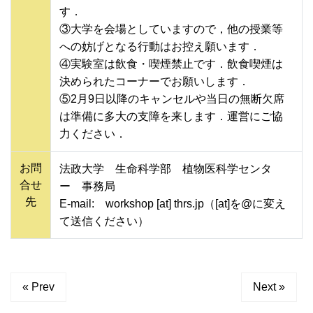
す．
③大学を会場としていますので，他の授業等
への妨げとなる行動はお控え願います．
④実験室は飲食・喫煙禁止です．飲食喫煙は
決められたコーナーでお願いします．
⑤2月9日以降のキャンセルや当日の無断欠席
は準備に多大の支障を来します．運営にご協
力ください．
お問
法政大学 生命科学部 植物医科学センタ
合せ
ー 事務局
先
E-mail: workshop [at] thrs.jp（[at]を@に変え
て送信ください）
« Prev
Next »