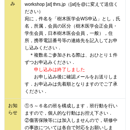
み
workshop [at] thrs.jp（[at]を@に変えて送信く
ださい）
宛に，件名を「樹木医学会WS申込」とし，氏
名，所属，会員の区分（樹木医学会正会員・
学生会員，日本樹木医会会員，一般），住
所，携帯電話番号等の連絡先を記入してお申
し込みください．
＊複数名ご参加される際は、おひとり１件
ずつお申込みください．
申し込みは終了しました
お申し込み後に確認メールをお送りしま
す．お申込みは先着順となりますのでご了承
ください．
お知
①５～６名の班を構成します．班行動を行い
らせ
ますので，個人的な行動はお控え下さい．
②傷害保険等には加入しませんので，研修中
の事故については各自で対応をお願いしま