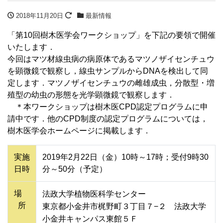
2018年11月20日
最新情報
「第10回樹木医学会ワークショップ」を下記の要領で開催
いたします．
今回はマツ材線虫病の病原体であるマツノザイセンチュウ
を顕微鏡で観察し，線虫サンプルからDNAを検出して同
定します．マツノザイセンチュウの雌雄成虫，分散型・増
殖型の幼虫の形態を光学顕微鏡で観察します．
＊本ワークショップは樹木医CPD認定プログラムに申
請中です．他のCPD制度の認定プログラムについては，
樹木医学会ホームページに掲載します．
実施
2019年2月22日（金）10時～17時；受付9時30
日時
分～50分（予定）
場
法政大学植物医科学センター
所
東京都小金井市梶野町３丁目７−２ 法政大学
小金井キャンパス東館５Ｆ