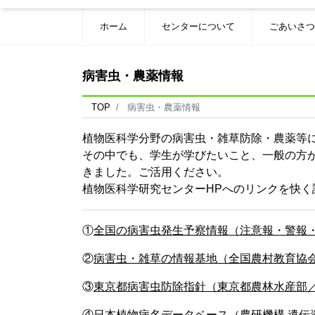
ホーム
センターについて
ごあいさつ
病害虫・農薬情報
TOP
病害虫・農薬情報
植物医科学分野の病害虫・雑草防除・農薬等
その中でも、学生が学びたいこと、一般の方
きました。ご活用ください。
植物医科学研究センターHPへのリンクを快
①
全国の病害虫発生予察情報（注意報・警報
②
病害虫・雑草の情報基地（全国農村教育協
③
東京都病害虫防除指針（東京都農林水産部
④
日本植物病名データベース（農研機構 遺伝