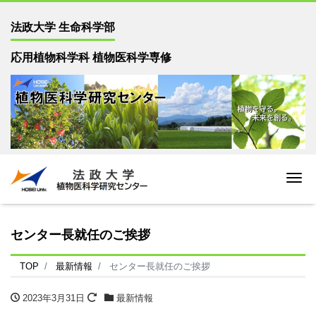
法政大学 生命科学部
応用植物科学科 植物医科学専修
Me
センター長就任のご挨拶
TOP
最新情報
センター長就任のご挨拶
2023年3月31日
最新情報