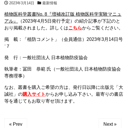
2023年3月14日
最新情報
植物医科学叢書No. 8『増補改訂版 植物医科学実験マニュ
アル』
（2023年4月5日発行予定）の紹介記事が下記のと
おり掲載されました。詳しくは
こちら
からご覧ください。
掲 載：「植防コメント」（会員通信）2023年3月14日号
⁻７
発 行：一般社団法人 日本植物防疫協会
執筆者：冨田 恭範 氏（一般社団法人 日本植物防疫協会
専務理事）
なお、叢書を購入ご希望の方は、発行日以降に出版元「大
誠社」の
購入サイト
からお申し込み下さい。最寄りの書店
等を通じてもお取り寄せ頂けます。
« Prev
Next »