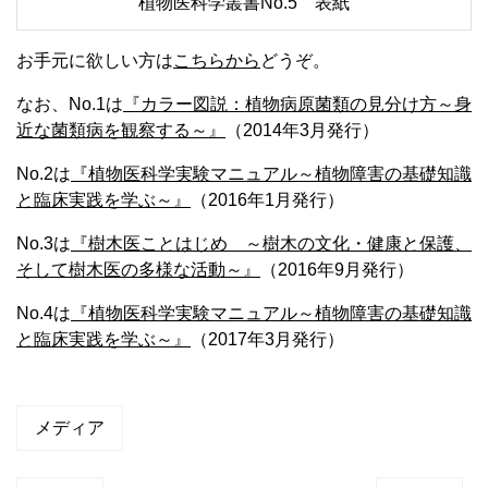
植物医科学叢書No.5 表紙
お手元に欲しい方は
こちらから
どうぞ。
なお、No.1は
『カラー図説：植物病原菌類の見分け方～身
近な菌類病を観察する～』
（2014年3月発行）
No.2は
『植物医科学実験マニュアル～植物障害の基礎知識
と臨床実践を学ぶ～』
（2016年1月発行）
No.3は
『樹木医ことはじめ ～樹木の文化・健康と保護、
そして樹木医の多様な活動～』
（2016年9月発行）
No.4は
『植物医科学実験マニュアル～植物障害の基礎知識
と臨床実践を学ぶ～』
（2017年3月発行）
メディア