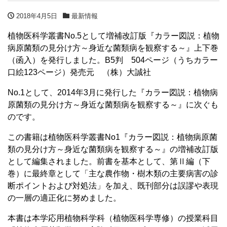
2018年4月5日
最新情報
植物医科学叢書No.5として増補改訂版『カラー図説：植物
病原菌類の見分け方～身近な菌類病を観察する～』上下巻
（函入）を発行しました。B5判 504ページ（うちカラー
口絵123ページ）発売元 （株）大誠社
No.1として、2014年3月に発行した『カラー図説：植物病
原菌類の見分け方～身近な菌類病を観察する～』に次ぐも
のです。
この書籍は植物医科学叢書No1『カラー図説：植物病原菌
類の見分け方～身近な菌類病を観察する～』の増補改訂版
として編集されました。前書を基本として、第Ⅱ編（下
巻）に最終章として「主な農作物・樹木類の主要病害の診
断ポイントおよび対処法」を加え、既刊部分は誤謬や表現
の一層の適正化に努めました。
本書は本学応用植物科学科（植物医科学専修）の授業科目